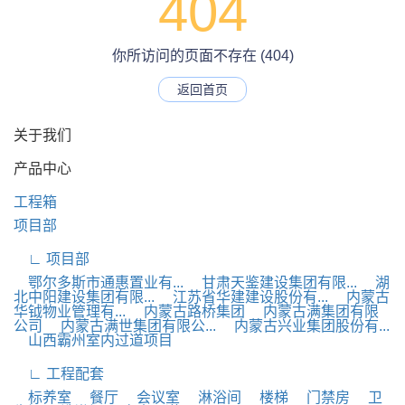
404
你所访问的页面不存在 (404)
返回首页
关于我们
产品中心
工程箱
项目部
∟ 项目部
鄂尔多斯市通惠置业有...
甘肃天鉴建设集团有限...
湖
北中阳建设集团有限...
江苏省华建建设股份有...
内蒙古
华钺物业管理有...
内蒙古路桥集团
内蒙古满集团有限
公司
内蒙古满世集团有限公...
内蒙古兴业集团股份有...
山西霸州室内过道项目
∟ 工程配套
标养室
餐厅
会议室
淋浴间
楼梯
门禁房
卫