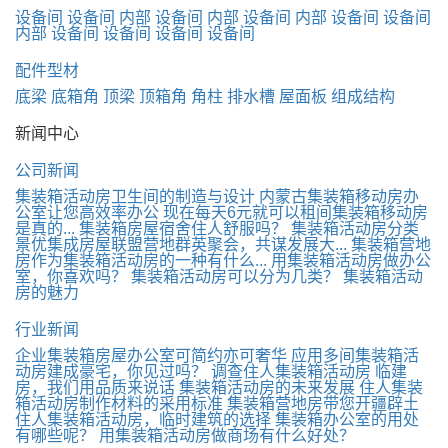
设备间
设备间 内部
设备间 内部
设备间 内部
设备间
设备间
内部
设备间
设备间
设备间
设备间
配件型材
底梁
底箱角
顶梁
顶箱角
角柱
排水槽
屋面板
组成结构
新闻中心
公司新闻
集装箱活动房卫生间的制造与设计
内蒙古集装箱移动房办
公室让您高效率办公
现在每天6元就可以租间集装箱移动房
是真的...
集装箱房屋宿舍住人舒服吗？
集装箱活动房分类
景优集成房屋联盟营地群英聚会，共谋发展大...
集装箱营地
房作为集装箱活动房的一种有什么...
用集装箱活动房做办公
室，你喜欢吗？
集装箱活动房可以分为几类？
集装箱活动
房的魅力
行业新闻
企业集装箱房屋办公室可简约亦可奢华
应用多间集装箱活
动房建成豪宅，你见过吗？
调查住人集装箱活动房
临建
房，我们用品质来说话
集装箱活动房的未来发展
住人集装
箱活动房制作材料的采用标准
集装箱营地房带您开疆辟土
住人集装箱活动房，临时建筑的选择
集装箱办公室的用处
有哪些呢？
用集装箱活动房做商场有什么好处？