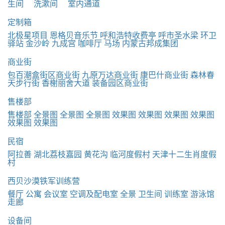
生间
洗漱间
室内通道
定制箱
北极星项目
恩格贝音乐节
呼和浩特收费亭
呼市圣水梁
环卫
驿站
金沙岭
九成宫
咖啡厅
马场
内蒙古邦成集团
商业街
包百潮盒街区商业街
九原万达商业街
康巴什商业街
森林春
天步行街
香榭丽舍大道
装备园区商业街
售楼部
售楼部
全景图
全景图
全景图
效果图
效果图
效果图
效果图
效果图
效果图
民宿
阿拉善
湖北荔枝嘉园
黄花沟
临河度假村
天津十二生肖度假
村
西贝沙漠铁军训练营
餐厅
公寓
会议室
空调及配电室
全景
卫生间
训练室
游泳馆
走廊
设备间