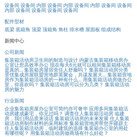
设备间
设备间 内部
设备间 内部
设备间 内部
设备间
设备间
内部
设备间
设备间
设备间
设备间
配件型材
底梁
底箱角
顶梁
顶箱角
角柱
排水槽
屋面板
组成结构
新闻中心
公司新闻
集装箱活动房卫生间的制造与设计
内蒙古集装箱移动房办
公室让您高效率办公
现在每天6元就可以租间集装箱移动房
是真的...
集装箱房屋宿舍住人舒服吗？
集装箱活动房分类
景优集成房屋联盟营地群英聚会，共谋发展大...
集装箱营地
房作为集装箱活动房的一种有什么...
用集装箱活动房做办公
室，你喜欢吗？
集装箱活动房可以分为几类？
集装箱活动
房的魅力
行业新闻
企业集装箱房屋办公室可简约亦可奢华
应用多间集装箱活
动房建成豪宅，你见过吗？
调查住人集装箱活动房
临建
房，我们用品质来说话
集装箱活动房的未来发展
住人集装
箱活动房制作材料的采用标准
集装箱营地房带您开疆辟土
住人集装箱活动房，临时建筑的选择
集装箱办公室的用处
有哪些呢？
用集装箱活动房做商场有什么好处？