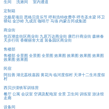
生间
洗漱间
室内通道
定制箱
北极星项目
恩格贝音乐节
呼和浩特收费亭
呼市圣水梁
环卫
驿站
金沙岭
九成宫
咖啡厅
马场
内蒙古邦成集团
商业街
包百潮盒街区商业街
九原万达商业街
康巴什商业街
森林春
天步行街
香榭丽舍大道
装备园区商业街
售楼部
售楼部
全景图
全景图
全景图
效果图
效果图
效果图
效果图
效果图
效果图
民宿
阿拉善
湖北荔枝嘉园
黄花沟
临河度假村
天津十二生肖度假
村
西贝沙漠铁军训练营
餐厅
公寓
会议室
空调及配电室
全景
卫生间
训练室
游泳馆
走廊
设备间