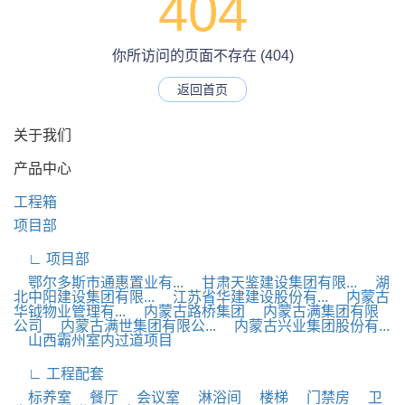
404
你所访问的页面不存在 (404)
返回首页
关于我们
产品中心
工程箱
项目部
∟ 项目部
鄂尔多斯市通惠置业有...
甘肃天鉴建设集团有限...
湖
北中阳建设集团有限...
江苏省华建建设股份有...
内蒙古
华钺物业管理有...
内蒙古路桥集团
内蒙古满集团有限
公司
内蒙古满世集团有限公...
内蒙古兴业集团股份有...
山西霸州室内过道项目
∟ 工程配套
标养室
餐厅
会议室
淋浴间
楼梯
门禁房
卫