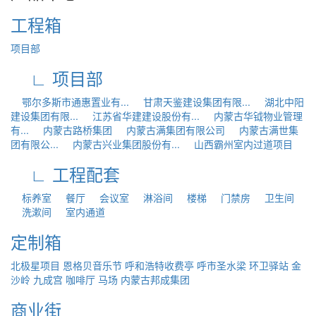
工程箱
项目部
∟ 项目部
鄂尔多斯市通惠置业有...
甘肃天鉴建设集团有限...
湖北中阳
建设集团有限...
江苏省华建建设股份有...
内蒙古华钺物业管理
有...
内蒙古路桥集团
内蒙古满集团有限公司
内蒙古满世集
团有限公...
内蒙古兴业集团股份有...
山西霸州室内过道项目
∟ 工程配套
标养室
餐厅
会议室
淋浴间
楼梯
门禁房
卫生间
洗漱间
室内通道
定制箱
北极星项目
恩格贝音乐节
呼和浩特收费亭
呼市圣水梁
环卫驿站
金
沙岭
九成宫
咖啡厅
马场
内蒙古邦成集团
商业街