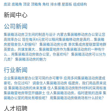
底梁
底箱角
顶梁
顶箱角
角柱
排水槽
屋面板
组成结构
新闻中心
公司新闻
集装箱活动房卫生间的制造与设计
内蒙古集装箱移动房办公室让您
高效率办公
现在每天6元就可以租间集装箱移动房是真的...
集装箱
房屋宿舍住人舒服吗？
集装箱活动房分类
景优集成房屋联盟营地群
英聚会，共谋发展大...
集装箱营地房作为集装箱活动房的一种有什
么...
用集装箱活动房做办公室，你喜欢吗？
集装箱活动房可以分为
几类？
集装箱活动房的魅力
行业新闻
企业集装箱房屋办公室可简约亦可奢华
应用多间集装箱活动房建成
豪宅，你见过吗？
调查住人集装箱活动房
临建房，我们用品质来说
话
集装箱活动房的未来发展
住人集装箱活动房制作材料的采用标准
集装箱营地房带您开疆辟土
住人集装箱活动房，临时建筑的选择
集
装箱办公室的用处有哪些呢？
用集装箱活动房做商场有什么好处？
人才招聘