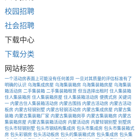
校园招聘
社会招聘
下载中心
下载分类
网站标签
一个活动房表面上可能没有任何差异
一旦对其质量的评估标准有了
明确的认识
乌海集成房屋
乌海集装箱房
乌海集装箱房屋
乌海集装
箱活动房
二手集装箱
二手集装箱租赁
但当选择出租时
住人集装箱
住人集装箱房
住人集装箱房屋
住人集装箱活动房
便携式房
关键词
一
内蒙古住人集装箱活动房
内蒙古围挡
内蒙古活动房
内蒙古活动
板房
内蒙古轻钢别墅
内蒙古轻钢活动房
内蒙古集成房屋
内蒙古集
装箱
内蒙古集装箱厂家
内蒙古集装箱岗亭
内蒙古集装箱房
内蒙古
集装箱房屋
内蒙古集装箱活动房
内蒙活动房
内蒙轻钢别墅
别墅房
包头市轻钢别墅
包头市钢结构集成房
包头市集成房
包头市集装箱式
房
包头彩钢房
包头活动板房
包头的集装箱式房
包头集成房
包头集