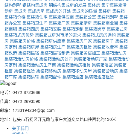
结构别墅
钢结构集成房
钢结构集成房的发展
集体房
集宁集装箱活
动房
集成房
集成房屋
集成房的好处
集成房的质量
集装房
集装箱
集装箱价格
集装箱住宅
集装箱供应商
集装箱公寓
集装箱别墅
集装
箱办公室
集装箱卫生间
集装箱厂家
集装箱厨房
集装箱商业街
集装
箱商铺
集装箱四房
集装箱安装
集装箱定制
集装箱岗亭
集装箱式房
集装箱式房优势
集装箱式房对市场的需求
集装箱式房的选购
集装箱
房
集装箱房价格
集装箱房供应商
集装箱房厂家
集装箱房子
集装箱
房定制
集装箱房屋
集装箱房生产
集装箱房租赁
集装箱收费亭
集装
箱改造
集装箱民宿
集装箱民宿制造
集装箱民宿加工
集装箱活动房
集装箱活动房价格
集装箱活动房公司
集装箱活动房厂家
集装箱活动
房定制
集装箱活动房生产商
集装箱活动房租赁
集装箱浴室
集装箱
租售
集装箱租赁
集装箱移动房
集装箱移动房屋
集装箱营地房
集装
箱车库
集装箱运输
集装箱配件
集装箱酒店
集装箱酒店租赁
电话：0472-8723666
传真：0472-2693590
邮箱：1733194234@qq.com
地址：包头市石拐区开元路与康庄大道交叉路口往西北约130米
关于我们
新闻中心