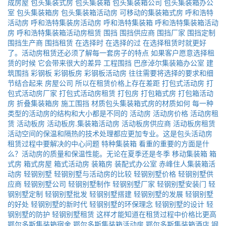
成房屋
包头集装式房
包头集装箱
包头集装箱公司
包头集装箱办公
室
包头集装箱房
包头集装箱活动房
可移动的集装箱式房
呼和浩特
活动房
呼和浩特集装房活动房
呼和浩特集装箱
呼和浩特集装箱活动
房
呼和浩特集装箱活动房租赁
围挡
围挡供应商
围挡厂家
围挡定制
围挡生产商
围挡租赁
在选择时
在选择的过
在选择租赁时就更好
了。活动房租赁还必须了解每一套房子的特点
如果客户愿意选择租
赁的时候
它会带来很大的差异
工程围挡
巴彦淖尔集装箱办公室
建
筑围挡
彩钢板
彩钢板房
彩钢板活动房
往往需要将选择的要求和细
节结合起来
房屋公司
所以在租赁价格上存在差距
打包式活动房
打
包式活动房厂家
打包式活动房租赁
打包房
打包箱式房
打包箱活动
房
折叠集装箱房
施工围挡
材质包头集装箱式房的材质如何
每一种
类型的活动房的结构和大小都是不同的
活动房
活动房价格
活动房租
赁
活动板房
活动板房.集装箱活动房
活动板房供应商
活动板房租赁
活动空间的保温和隔热的技术处理都应更加专业。这是包头活动房
租赁过程中要解决的中心问题
特种集装箱
看重的重要的方面是什
么？活动房的质量和保温性能。无论在夏季还是冬季
移动集装箱
箱
式房
箱式房屋
箱式活动房
装箱房
装配式办公室
赤峰住人集装箱活
动房
轻钢别墅
轻钢别墅与活动房的比较
轻钢别墅价格
轻钢别墅供
应商
轻钢别墅公司
轻钢别墅制作
轻钢别墅厂家
轻钢别墅安装门
轻
钢别墅定制
轻钢别墅批发
轻钢别墅搭建
轻钢别墅的发展
轻钢别墅
的好处
轻钢别墅的新时代
轻钢别墅的环保理念
轻钢别墅的设计
轻
钢别墅的防护
轻钢别墅租赁
这样才能知道在租赁过程中价格比更高
鄂尔多斯集装箱宿舍
鄂尔多斯集装箱活动房
鄂尔多斯集装箱酒店
钢