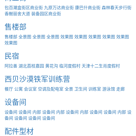
包百潮盒街区商业街
九原万达商业街
康巴什商业街
森林春天步行街
香榭丽舍大道
装备园区商业街
售楼部
售楼部
全景图
全景图
全景图
效果图
效果图
效果图
效果图
效果图
效果图
民宿
阿拉善
湖北荔枝嘉园
黄花沟
临河度假村
天津十二生肖度假村
西贝沙漠铁军训练营
餐厅
公寓
会议室
空调及配电室
全景
卫生间
训练室
游泳馆
走廊
设备间
设备间
设备间 内部
设备间 内部
设备间 内部
设备间
设备间 内部
设
备间
设备间
设备间
设备间
配件型材